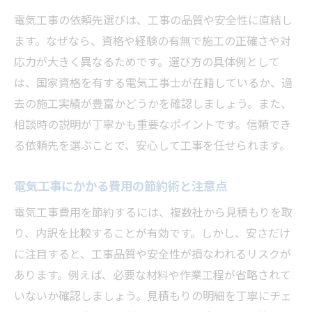
電気工事を安心して任せるための注意点
電気工事の依頼先選びは、工事の品質や安全性に直結し
電気工事の見積もり比較で失敗を防ぐコツ
ます。なぜなら、資格や経験の有無で施工の正確さや対
電気工事店の口コミや評判を活用する方法
応力が大きく異なるためです。選び方の具体例として
電気工事とは何かを簡単に理解して依頼へ
は、国家資格を有する電気工事士が在籍しているか、過
電気工事のトラブル事例と回避策を紹介
去の施工実績が豊富かどうかを確認しましょう。また、
工事費用を抑えるためのポイントを解説
相談時の説明が丁寧かも重要なポイントです。信頼でき
電気工事の費用を抑える見積もりの工夫
る依頼先を選ぶことで、安心して工事を任せられます。
電気工事でコスト削減する方法と注意点
電気工事にかかる費用の節約術と注意点
電気工事の適切な費用交渉術を身につける
電気工事費用を節約するには、複数社から見積もりを取
電気工事の費用対効果を高める選択基準
り、内訳を比較することが有効です。しかし、安さだけ
電気工事の無駄を省くための実践ポイント
に注目すると、工事品質や安全性が損なわれるリスクが
電気工事依頼時に確認すべき節約要素
あります。例えば、必要な材料や作業工程が省略されて
最新工具や材料で効率的な電気工事を実現
いないか確認しましょう。見積もりの明細を丁寧にチェ
電気工事で役立つ最新工具の活用事例