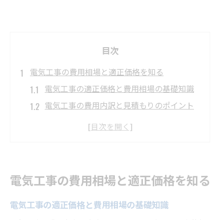
目次
電気工事の費用相場と適正価格を知る
電気工事の適正価格と費用相場の基礎知識
電気工事の費用内訳と見積もりのポイント
電気工事の1人工あたりの相場と業界の実情
電気工事はどこに頼むべきか選び方を解説
電気工事にかかる費用の節約術と注意点
電気工事店選びで失敗しないための重要事
電気工事の費用相場と適正価格を知る
項
資格取得で広がる電気工事の可能性
電気工事の適正価格と費用相場の基礎知識