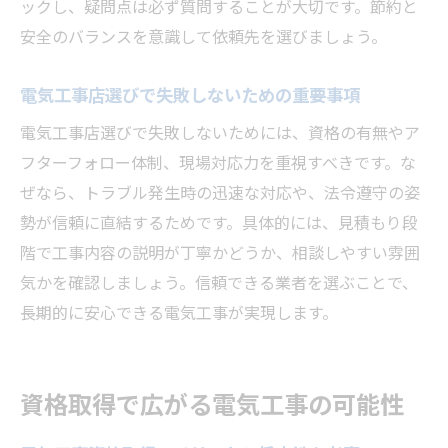
ックし、疑問点は必ず質問することが大切です。節約と
電気工事の効率化に寄与する材料の選び方
安全のバランスを意識して依頼先を選びましょう。
電気工事工具の進化が現場にもたらす効果
電気工事店選びで失敗しないための重要事項
電気工事の作業効率を高める工夫と実践
電気工事店選びで失敗しないためには、資格の有無やア
電気工事工具選びで失敗しないポイント
フターフォロー体制、現場対応力を重視すべきです。な
電気工事の最新トレンドと現場適用例
ぜなら、トラブル発生時の迅速な対応や、法令遵守の姿
電気工事の現場経験から学ぶ成功の秘訣
勢が信頼に直結するためです。具体的には、見積もり段
電気工事の現場体験がキャリアに活きる理
階で工事内容の説明が丁寧かどうか、相談しやすい雰囲
由
気かを確認しましょう。信頼できる業者を選ぶことで、
電気工事の成功事例に学ぶ実践的ノウハウ
長期的に安心できる電気工事が実現します。
電気工事士が語る現場での工夫と課題克服
電気工事の現場で得たスキル向上のヒント
資格取得で広がる電気工事の可能性
電気工事士同士の交流がもたらす成長効果
電気工事の現場経験を次のステップへ活用