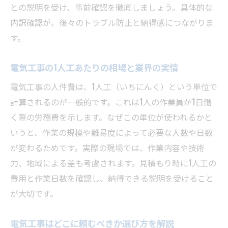
との説明を受け、事前確認を徹底しましょう。具体的な
電気工事士の現場で活きるスキルと経験
内訳確認が、後々のトラブル防止と納得感につながりま
電気工事士免許と業界評価の関係を解説
す。
独立や転職を目指す電気工事士の実践術
電気工事士が独立する際の必須準備とは
電気工事の1人工あたりの相場と業界の実情
電気工事士の転職で重視すべきポイント
電気工事の人件費は、1人工（いちにんく）という単位で
電気工事でフリーランス活動を成功させる
計算されるのが一般的です。これは1人の作業員が1日働
方法
く際の労務費を示します。なぜこの単位が使われるかと
電気工事士が活躍できる新しい働き方の提
いうと、作業の規模や難易度によって必要な人数や日数
案
が変わるためです。実際の現場では、作業内容や技術
電気工事の実務経験を活かす独立開業術
力、地域による差も考慮されます。見積もり時に1人工の
電気工事士のキャリアアップ戦略を考える
費用と作業日数を確認し、納得できる説明を受けること
が大切です。
初めての電気工事依頼で失敗しない方法
電気工事の依頼先選びで重視するべき基準
電気工事はどこに頼むべきか選び方を解説