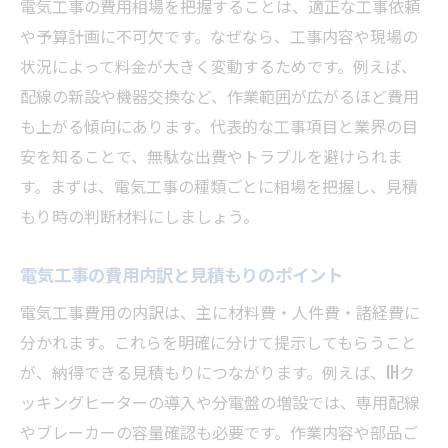
電気工事資格取得のメリットと将来性を考
電気工事の費用相場を把握することは、適正な工事依頼
察
や予算計画に不可欠です。なぜなら、工事内容や現場の
電気工事士免許は国家資格である理由と価
状況によって料金が大きく変動するためです。例えば、
値
配線の新設や機器交換など、作業範囲が広がるほど費用
も上がる傾向にあります。代表的な工事項目と業界の目
電気工事士2種の取得が開くキャリアパス
安を知ることで、無駄な出費やトラブルを避けられま
電気工事の資格で広がる仕事の選択肢
す。まずは、電気工事の種類ごとに相場を把握し、見積
電気工事士の勉強法と合格率のポイント
もり時の判断材料にしましょう。
電気工事業界で資格が活きる実例紹介
電気工事士免許がキャリアに与える影響
電気工事の費用内訳と見積もりのポイント
電気工事士免許取得がもたらすキャリア変
電気工事費用の内訳は、主に材料費・人件費・諸経費に
化
分かれます。これらを明確に分けて提示してもらうこと
電気工事士は勝ち組とされる理由を検証
が、納得できる見積もりにつながります。例えば、IHク
電気工事士免許で転職や独立の幅が広がる
ッキングヒーターの導入や分電盤の増設では、専用配線
電気工事士資格が収入や安定に与える影響
やブレーカーの容量確認も必要です。作業内容や部品ご