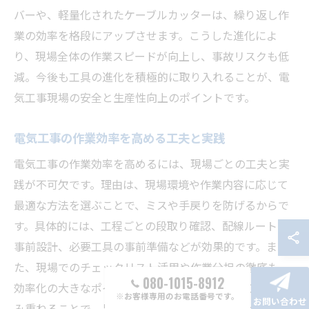
バーや、軽量化されたケーブルカッターは、繰り返し作
業の効率を格段にアップさせます。こうした進化によ
り、現場全体の作業スピードが向上し、事故リスクも低
減。今後も工具の進化を積極的に取り入れることが、電
気工事現場の安全と生産性向上のポイントです。
電気工事の作業効率を高める工夫と実践
電気工事の作業効率を高めるには、現場ごとの工夫と実
践が不可欠です。理由は、現場環境や作業内容に応じて
最適な方法を選ぶことで、ミスや手戻りを防げるからで
す。具体的には、工程ごとの段取り確認、配線ルートの
事前設計、必要工具の事前準備などが効果的です。ま
た、現場でのチェックリスト活用や作業分担の徹底も、
080-1015-8912
効率化の大きなポイントとなります。こうした工夫を積
※お客様専用のお電話番号です。
お問い合わせ
み重ねることで、品質の安定と作業時間の短縮が実現し