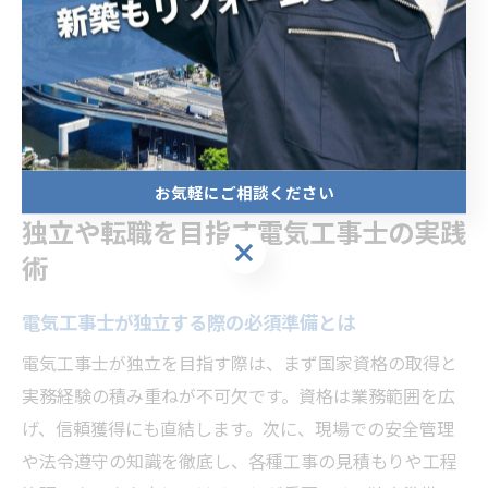
例えば、免許を持つことでより大規模な工事や責任ある
ポジションを任されやすくなります。業界内外からの評
価が向上し、仕事の幅や可能性も広がります。結果とし
て、電気工事士免許は業界でのキャリア形成や信頼獲得
に不可欠な資格といえるでしょう。
お気軽にご相談ください
独立や転職を目指す電気工事士の実践
お気軽にご相談ください
術
電気工事士が独立する際の必須準備とは
電気工事士が独立を目指す際は、まず国家資格の取得と
実務経験の積み重ねが不可欠です。資格は業務範囲を広
げ、信頼獲得にも直結します。次に、現場での安全管理
や法令遵守の知識を徹底し、各種工事の見積もりや工程