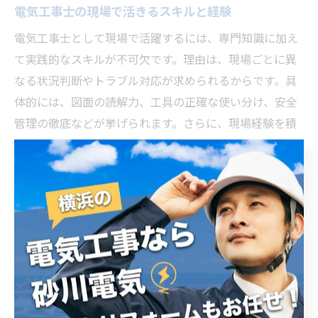
電気工事士の現場で活きるスキルと経験
電気工事士として現場で活躍するには、専門知識に加え
て実践的なスキルが不可欠です。理由は、現場ごとに異
なる状況判断やトラブル対応が求められるからです。具
体的には、図面の読解力、工具の正確な使い分け、安全
管理の徹底などが挙げられます。さらに、現場経験を積
むことで段取りや作業効率が向上し、チームワークやコ
ミュニケーション能力も磨かれます。これらのスキル
は、資格取得後の成長やキャリアアップに直結します。
電気工事士免許と業界評価の関係を解説
電気工事士免許は業界内での評価を高める決定的な要素
です。理由は、免許保有が法令遵守と高い技術力の証明
となり、信頼される人材であることを示せるからです。