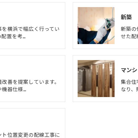
新築
事を横浜で幅広く行ってい
新築の
の配置を考…
せた配
マンシ
境改善を提案しています。
集合住
や機器仕様…
なり、
ント位置変更の配線工事に